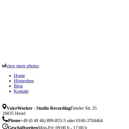
view more photos
Home
Hörproben
Blog
Kontakt
VoiceWorker - Studio Recording
Firreler Str. 35
26835 Hesel
Phone
+49 (0 49 46) 899-855-5 oder 0160-3704464
Geschäftszeiten
Mon-Fri: 09:00 h - 17:00 h