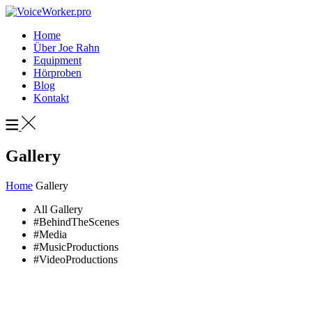
Home
Über Joe Rahn
Equipment
Hörproben
Blog
Kontakt
Gallery
Home
Gallery
All Gallery
#BehindTheScenes
#Media
#MusicProductions
#VideoProductions