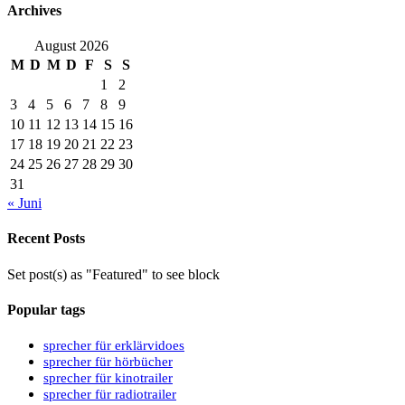
Archives
August 2026
M
D
M
D
F
S
S
1
2
3
4
5
6
7
8
9
10
11
12
13
14
15
16
17
18
19
20
21
22
23
24
25
26
27
28
29
30
31
« Juni
Recent Posts
Set post(s) as "Featured" to see block
Popular tags
sprecher für erklärvidoes
sprecher für hörbücher
sprecher für kinotrailer
sprecher für radiotrailer