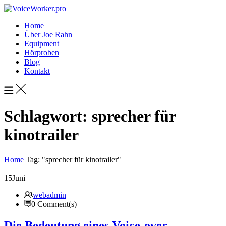
Home
Über Joe Rahn
Equipment
Hörproben
Blog
Kontakt
Schlagwort:
sprecher für
kinotrailer
Home
Tag: "sprecher für kinotrailer"
15
Juni
webadmin
0 Comment(s)
Die Bedeutung eines Voice-over-